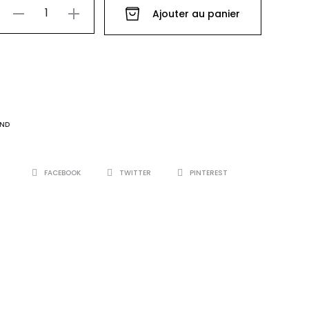
quantité
Ajouter au panier
de
ROBE
VALERIA
ND
SHARE
FACEBOOK
TWITTER
PINTEREST