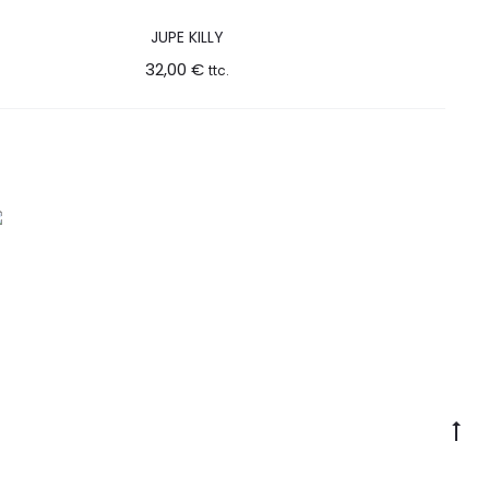
JUPE KILLY
32,00
€
ttc.
Go
to