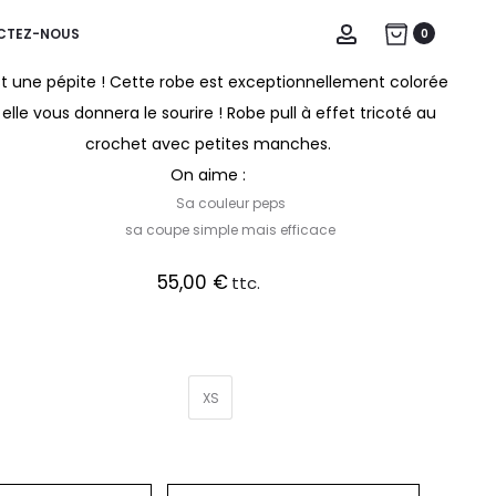
Account
CTEZ-NOUS
0
ROBE VALERIA
t une pépite ! Cette robe est exceptionnellement colorée
 elle vous donnera le sourire ! Robe pull à effet tricoté au
crochet avec petites manches.
On aime :
Sa couleur peps
sa coupe simple mais efficace
55,00
€
ttc.
XS