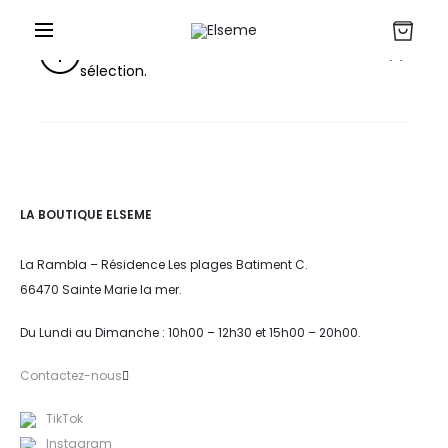
r
Aucun produit ne correspond à votre
sélection.
LA BOUTIQUE ELSEME
La Rambla – Résidence Les plages Batiment C.
66470 Sainte Marie la mer.
Du Lundi au Dimanche : 10h00 – 12h30 et 15h00 – 20h00.
Contactez-nous
TikTok
Instagram