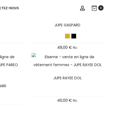
Account
CTEZ-NOUS
0
JUPE GASPARD
49,00
€
ttc.
JUPE RAYEE DOL
ARI
40,00
€
ttc.