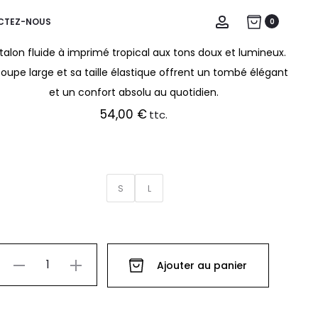
Account
CTEZ-NOUS
0
PANTALON TIGER
talon fluide à imprimé tropical aux tons doux et lumineux.
oupe large et sa taille élastique offrent un tombé élégant
et un confort absolu au quotidien.
54,00
€
ttc.
S
L
quantité
Ajouter au panier
de
PANTALON