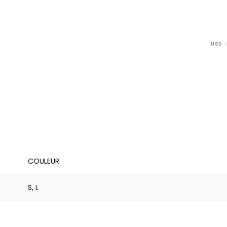
UGS :
COULEUR
S, L