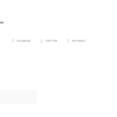
TIGER
ND
SHARE
FACEBOOK
TWITTER
PINTEREST