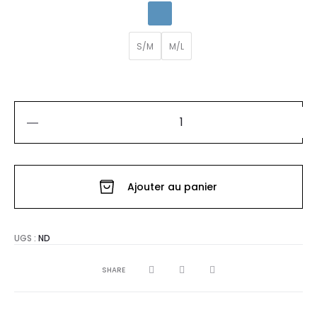
S/M
M/L
quantité
de
BLOUSE
Ajouter au panier
VICHY
BARDOT
UGS :
ND
SHARE