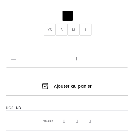
XS
S
M
L
quantité
de
BLOUSE
Ajouter au panier
DENTELLE
CELINE
UGS :
ND
SHARE