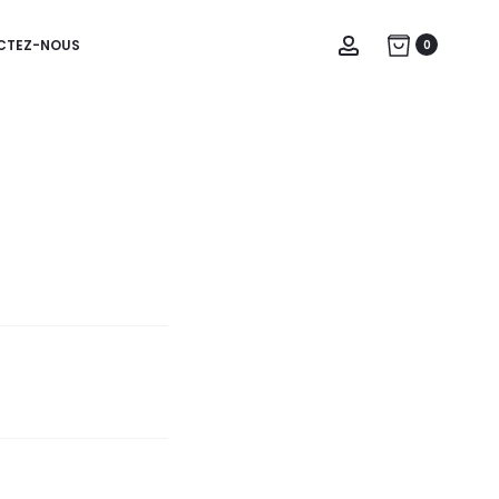
Account
CTEZ-NOUS
0