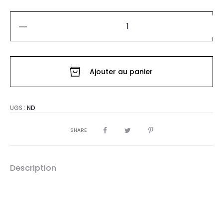
quantité
de
VESTE
Ajouter au panier
MALVAL
UGS :
ND
SHARE
Description