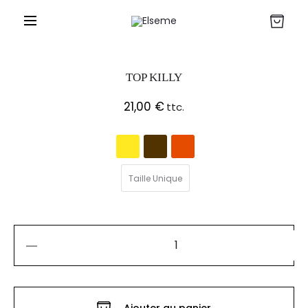
TOP KILLY
21,00
€
ttc.
Taille Unique
quantité
de
TOP