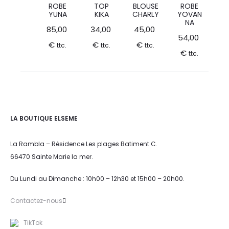
ROBE
TOP
BLOUSE
ROBE
YUNA
KIKA
CHARLY
YOVAN
NA
85,00
34,00
45,00
54,00
€
€
€
ttc.
ttc.
ttc.
€
ttc.
LA BOUTIQUE ELSEME
La Rambla – Résidence Les plages Batiment C.
66470 Sainte Marie la mer.
Du Lundi au Dimanche : 10h00 – 12h30 et 15h00 – 20h00.
Contactez-nous
TikTok