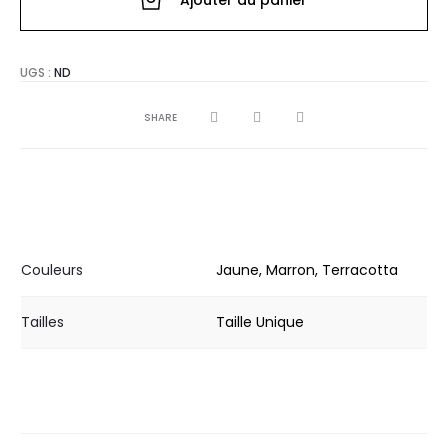
Ajouter au panier
KILLY
UGS :
ND
SHARE
Couleurs
Jaune, Marron, Terracotta
Tailles
Taille Unique