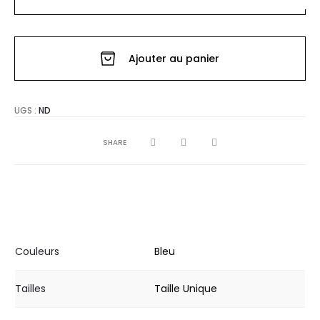
quantité
de
TEE
Ajouter au panier
SHIRT
NEW
YORK
UGS :
ND
BLEU
SHARE
Couleurs
Bleu
Tailles
Taille Unique