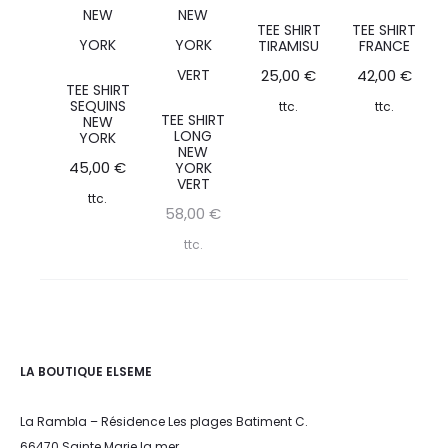
TEE SHIRT
TEE SHIRT
TIRAMISU
FRANCE
25,00
€
42,00
€
TEE SHIRT
SEQUINS
ttc.
ttc.
TEE SHIRT
NEW
LONG
YORK
NEW
45,00
€
YORK
VERT
ttc.
58,00
€
ttc.
LA BOUTIQUE ELSEME
La Rambla – Résidence Les plages Batiment C.
66470 Sainte Marie la mer.