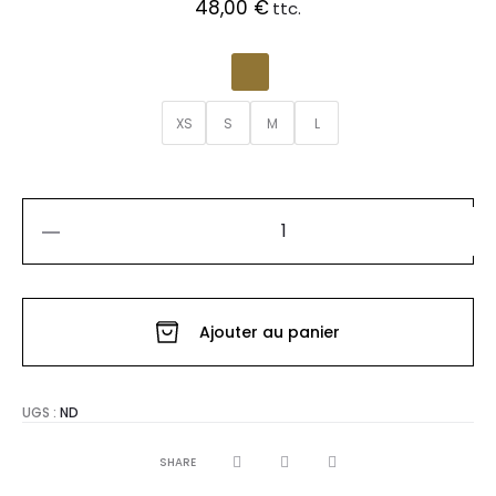
48,00
€
ttc.
XS
S
M
L
quantité
de
JUPE
Ajouter au panier
NATACHA
UGS :
ND
SHARE