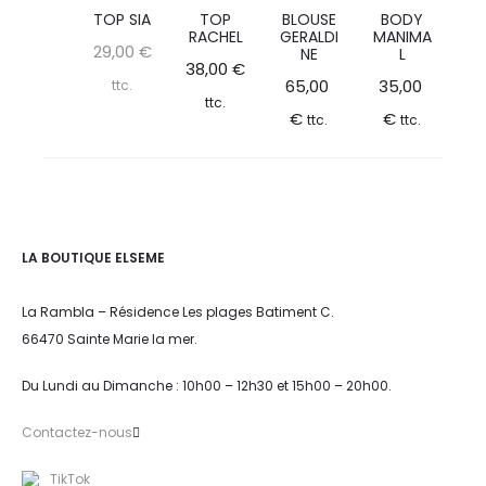
TOP SIA
TOP
BLOUSE
BODY
RACHEL
GERALDI
MANIMA
29,00
€
NE
L
38,00
€
65,00
35,00
ttc.
ttc.
€
€
ttc.
ttc.
LA BOUTIQUE ELSEME
La Rambla – Résidence Les plages Batiment C.
66470 Sainte Marie la mer.
Du Lundi au Dimanche : 10h00 – 12h30 et 15h00 – 20h00.
Contactez-nous
TikTok