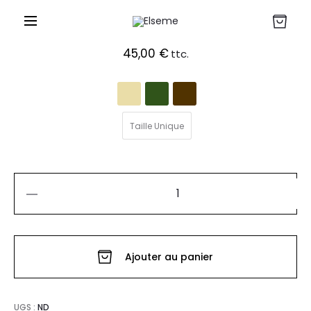
BLOUSE CHARLY
45,00
€
ttc.
Taille Unique
quantité
de
BLOUSE
Ajouter au panier
CHARLY
UGS :
ND