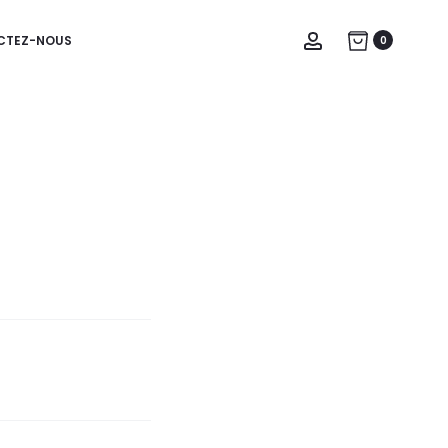
Account
CTEZ-NOUS
0