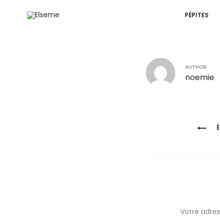
PÉPITES
r
AUTHOR
noemie
Navigation
de
l’article
Votre adres